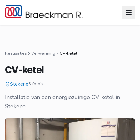
Ga naar inhoud
Realisaties
Verwarming
CV-ketel
CV-ketel
Stekene
3 foto's
Installatie van een energiezuinige CV-ketel in
Stekene.